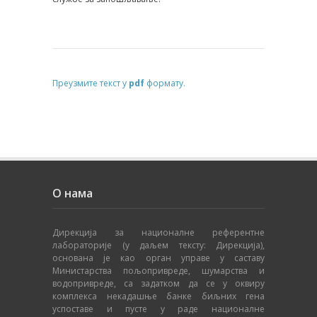
Преузмите текст у
pdf
формату.
О нама
Дирекција за националне референтне
лабораторије (у даљем тексту: Дирекција),
основана је као орган управе у саставу
Министарства пољопривреде, шумарства и
водопривреде, са задатком да се у оквиру
комплекса некадашње банке биљних гена
успоставе и пусте у раде националне