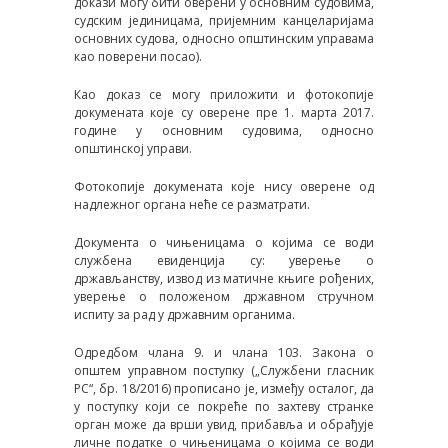
докази могу бити оверени у основним судовима,
судским јединицама, пријемним канцеларијама
основних судова, односно општинским управама
као поверени посао).
Као доказ се могу приложити и фотокопије
докумената које су оверене пре 1. марта 2017.
године у основним судовима, односно
општинскоj управи.
Фотокопије докумената које нису оверене од
надлежног органа неће се разматрати.
Документа о чињеницама о којима се води
службена евиденција су: уверење о
држављанству, извод из матичне књиге рођених,
уверење о положеном државном стручном
испиту за рад у државним органима.
Одредбом члана 9. и члана 103. Закона о
општем управном поступку („Службени гласник
РС“, бр. 18/2016) прописано је, између осталог, да
у поступку који се покреће по захтеву странке
орган може да врши увид, прибавља и обрађује
личне податке о чињеницама о којима се води