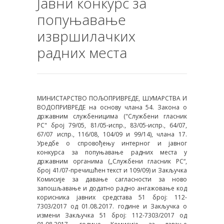
Јавни конкурс за
попуњавање
извршилачких
радних места
МИНИСТАРСТВО ПОЉОПРИВРЕДЕ, ШУМАРСТВА И
ВОДОПРИВРЕДЕ на основу члана 54. Закона о
државним службеницима ("Службени гласник
РС" број 79/05, 81/05-испр., 83/05-испр., 64/07,
67/07 испр., 116/08, 104/09 и 99/14), члана 17.
Уредбе о спровођењу интерног и јавног
конкурса за попуњавање радних места у
државним органима („Службени гласник РС“,
број 41/07-пречишћен текст и 109/09) и Закључка
Комисије за давање сагласности за ново
запошљавање и додатно радно ангажовање код
корисника јавних средстава 51 број: 112-
7303/2017 од 01.08.2017. године и Закључка о
измени Закључка 51 број: 112-7303/2017 од