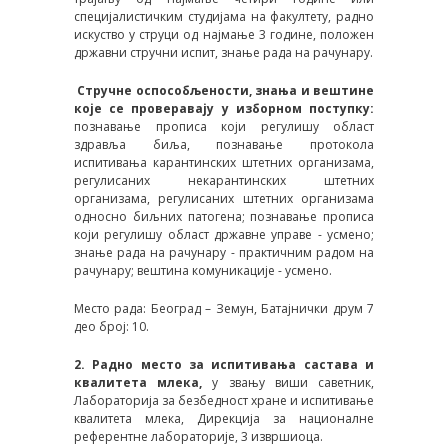
специјалистичким студијама на факултету, радно
искуство у струци од најмање 3 године, положен
државни стручни испит, знање рада на рачунару.
Стручне оспособљености, знања и вештине
које се проверавају у изборном поступку:
познавање прописа који регулишу област
здравља биља, познавање протокола
испитивања карантинских штетних организама,
регулисаних некарантинских штетних
организама, регулисаних штетних организама
односно биљних патогена; познавање прописа
који регулишу област државне управе - усмено;
знање рада на рачунару - практичним радом на
рачунару; вештина комуникације - усмено.
Место рада: Београд – Земун, Батајнички друм 7
део број: 10.
2. Радно место за испитивања састава и
квалитета млека,
у звању виши саветник,
Лабораторија за безбедност хране и испитивање
квалитета млека, Дирекција за националне
референтне лабораторије, 3 извршиоца.