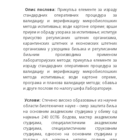
Опис послова:
Прикупља елементе за израду
стандардних оперативних процедура за
валидацију и верификацију микробиолошких
метода испитивања; води картоне опреме; врши
пријем и обраду узорака за испитивање; испитује
присуство регулисаних штених организама,
карантинских штетних и економских штетних
организама у узорцима биљака и регулисаним
биљним производима применом
лабораторијских метода; прикупља елементе за
израду стандардних оперативних процедура за
валидацију и верификацију микробиолошких
метода испитивања; води картоне опреме,
програма и планова валидације метода; обавља
и друге послове по налогу шефа Лабораторије.
Услови:
Стечено високо образовање из научне
области биотехничке науке – смер заштита биља
на основним академским студијама у обиму од
најмање 240 ЕСПБ бодова, мастер академским
студијама, специјалистичким академским
студијама, специјалистичким струковним
студијама, односно на основним студијама у
трајању од најмање четири године или