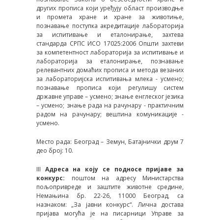
других прописа који уређују област производње
и промета хране и хране за животиње,
познавање поступка акредитације лабораторија
за испитивање и еталонирање, захтева
стандарда СРПС ИСО 17025:2006 Општи захтеви
за компетентност лабораторија за испитивање и
лабораторија за еталонирање, познавање
релевантних домаћих прописа и метода везаних
за лабораторијска испитивања млека - усмено;
познавање прописа који регулишу систем
државне управе – усмено; знање енглеског језика
– усмено; знање рада на рачунару - практичним
радом на рачунару; вештина комуникације -
усмено.
Место рада: Београд – Земун, Батајнички друм 7
део број: 10.
III
Aдреса на коју се подносе пријаве за
конкурс:
поштом на адресу Министарства
пољопривреде и заштите животне средине,
Немањина бр. 22-26, 11000 Београд, са
назнаком: „За јавни конкурс“. Лична достава
пријава могућа је на писарници Управе за