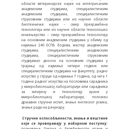
области ветеринарске науке на интегрисаним
академским студијама, специјалистичким
академским студијама, специјалистичким
струковним студијама или из научне области
биотехничке науке – смер прехрамбена
технологија или из научне области технолошко
инжењерство – смер прехрамбена технологија
на основним академским студијама у обиму од
најмање 240 ЕСПБ бодова, мастер академским
студијама, специјалистичким академским
студијама, специјалистичким струковним
студијамао дносно на основним студијама у
трајању од најмање четири године или
специјалистичким студијама на факултету, радно
искуство у струци од најмање 7 година, од чега 1
година радног искуства на пословима сарадника
у микробиолошкој лабораторији или сарадника
за хигијену и технологију хране у
микробиолошкој лабораторији, положен
државни стручни испит, знање енглеског језика,
знање рада на рачунару.
Стручне оспособљености, знања и вештине
које се проверавају у изборном поступку:
познавање Закона о безебедности хране и