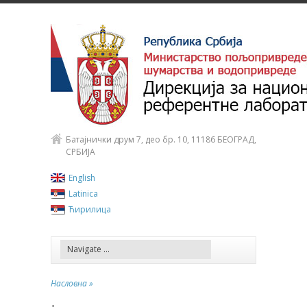
Батајнички друм 7, део бр. 10, 11186 БЕОГРАД,
СРБИЈА
English
Latinica
Ћирилица
Насловна »