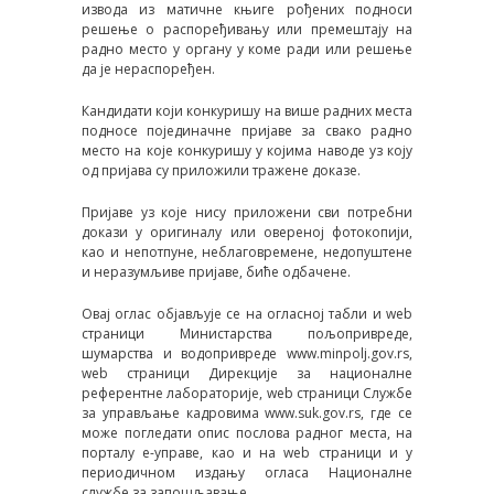
извода из матичне књиге рођених подноси
решење о распоређивању или премештају на
радно место у органу у коме ради или решење
да је нераспоређен.
Кандидати који конкуришу на више радних места
подносе појединачне пријаве за свако радно
место на које конкуришу у којима наводе уз коју
од пријава су приложили тражене доказе.
Пријаве уз које нису приложени сви потребни
докази у оригиналу или овереној фотокопији,
као и непотпуне, неблаговремене, недопуштене
и неразумљиве пријаве, биће одбачене.
Овај оглас објављује се на огласној табли и web
страници Министарства пољопривреде,
шумарства и водопривреде www.minpolj.gov.rs,
web страници Дирекције за националне
референтне лабораторије, web страници Службе
за управљање кадровима www.suk.gov.rs, где се
може погледати опис послова радног места, на
порталу е-управе, као и на web страници и у
периодичном издању огласа Националне
службе за запошљавање.