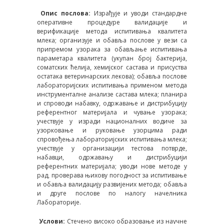
Опис послова:
Израђује и уводи стандардне
оперативне процедуре валидације и
верификације метода испитивања квалитета
млека; организује и обавља послове у вези са
припремом узорака за обављање испитивања
параметара квалитета (укупан број бактерија,
соматских ћелија, хемијског састава и присуства
остатака ветеринарских лекова); обавља послове
лабораторијских испитивања применом метода
инструменталне анализе састава млека; планира
и спроводи набавку, одржавање и дистрибуцију
референтног материјала и чување узорака;
учествује у изради националних водиче за
узорковање и руковање узорцима ради
спровођења лабораторијских испитивања млека;
учествује у организацији тестова потврде,
набавци, одржавању и дистрибуцији
референтних материјала; уводи нове методе у
рад, проверава њихову погодност за испитивање
и обавља валидацију развијених метода; обавља
и друге послове по налогу начелника
Лабораторије.
Услови:
Стечено високо образовање из научне