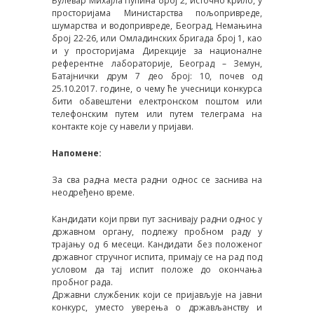
Булевар Михајла Пупина број 2, источно крило, у
просторијама Министарства пољопривреде,
шумарства и водопривреде, Београд, Немањина
број 22-26, или Омладинских бригада број 1, као
и у просторијама Дирекције за националне
референтне лабораторије, Београд – Земун,
Батајнички друм 7 део број: 10, почев од
25.10.2017. године, o чему ће учесници конкурса
бити обавештени електронском поштом или
телефонским путем или путем телеграма на
контакте које су навели у пријави.
Напомене:
За сва радна места радни однос се заснива на
неодређено време.
Кандидати који први пут заснивају радни однос у
државном органу, подлежу пробном раду у
трајању од 6 месеци. Кандидати без положеног
државног стручног испита, примају се на рад под
условом да тај испит положе до окончања
пробног рада.
Државни службеник који се пријављује на јавни
конкурс, уместо уверења о држављанству и