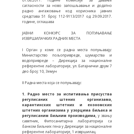
01.08.2017. године Комисије за давање
сагласности за ново запошљавање и додатно
радно ангажовање код корисника јавних
средстава 51 број: 112-9113/2017 од 29.09.2017.
године, оглашава
ЈАВНИ КОНКУРС ЗА ПОПУЊАВАЊЕ
ИЗВРШИЛАЧКИХ РАДНИХ МЕСТА
I Орган у коме се радна места попуњавају:
Министарство пољопривреде, шумарства и
водопривреде – Дирекција за националне
референтне лабораторије, ул. Батајнички друм 7
део број: 10, Земун
II Радна места која се попуњавају:
1. Радно место за испитивања присуства
регулисаних штених организама,
карантинских штетних и економских
штетних организама у узорцима биљака и
регулисаним биљним производима,
у звању
саветник, Фитосанитарна лабораторија са
банком биљних гена у Дирекцији за националне
референтне лабораторије, 1 извршилац.