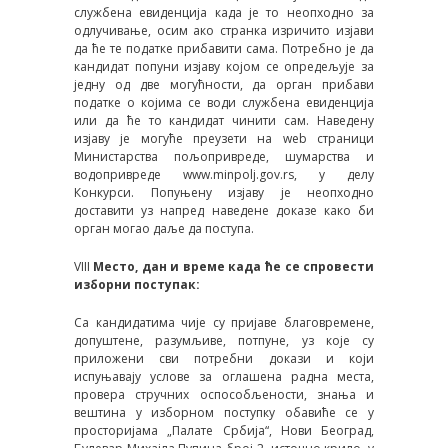
службена евиденција када је то неопходно за
одлучивање, осим ако странка изричито изјави
да ће те податке прибавити сама. Потребно је да
кандидат попуни изјаву којом се опредељује за
једну од две могућности, да орган прибави
податке о којима се води службена евиденција
или да ће то кандидат чинити сам. Наведену
изјаву је могуће преузети на web страници
Министарства пољопривреде, шумарства и
водопривреде www.minpolj.gov.rs, у делу
Конкурси. Попуњену изјаву је неопходно
доставити уз напред наведене доказе како би
орган могао даље да поступа.
VIII
Место, дан и време када ће се спровести
изборни поступак:
Са кандидатима чије су пријаве благовремене,
допуштене, разумљиве, потпуне, уз које су
приложени сви потребни докази и који
испуњавају услове за оглашена радна места,
провера стручних оспособљености, знања и
вештина у изборном поступку обавиће се у
просторијама „Палате Србија“, Нови Београд,