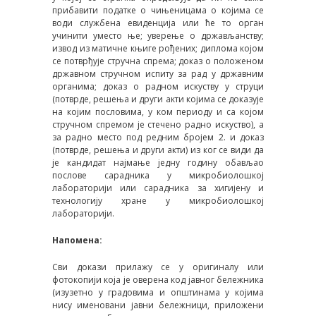
прибавити податке о чињеницама о којима се
води службена евиденција или ће то орган
учинити уместо ње; уверење о држављанству;
извод из матичне књиге рођених; диплома којом
се потврђује стручна спрема; доказ о положеном
државном стручном испиту за рад у државним
органима; доказ о радном искуству у струци
(потврде, решења и други акти којима се доказује
на којим пословима, у ком периоду и са којом
стручном спремом је стечено радно искуство), а
за радно место под редним бројем 2. и доказ
(потврде, решења и други акти) из ког се види да
је кандидат најмање једну годину обављао
послове сарадника у микробиолошкој
лабораторији или сарадника за хигијену и
технологију хране у микробиолошкој
лабораторији.
Напомена:
Сви докази прилажу се у оригиналу или
фотокопији која је оверена код јавног бележника
(изузетно у градовима и општинама у којима
нису именовани јавни бележници, приложени