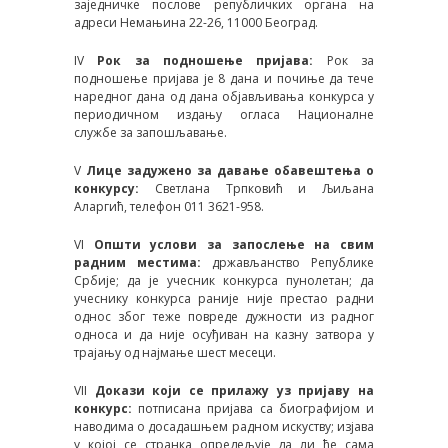
заједничке послове републичких органа на
адреси Немањина 22-26, 11000 Београд.
IV
Рок за подношење пријава:
Рок за
подношење пријава је 8 дана и почиње да тече
наредног дана од дана објављивања конкурса у
периодичном издању огласа Националне
службе за запошљавање.
V
Лице задужено за давање обавештења о
конкурсу:
Светлана Трпковић и Љиљана
Аларгић, телефон 011 3621-958.
VI
Општи услови за запослење на свим
радним местима:
држављанство Републике
Србије; да је учесник конкурса пунолетан; да
учеснику конкурса раније није престао радни
однос због теже повреде дужности из радног
односа и да није осуђиван на казну затвора у
трајању од најмање шест месеци.
VII
Докази који се прилажу уз пријаву на
конкурс:
потписана пријава са биографијом и
наводима о досадашњем радном искуству; изјава
у којој се странка опредељује да ли ће сама