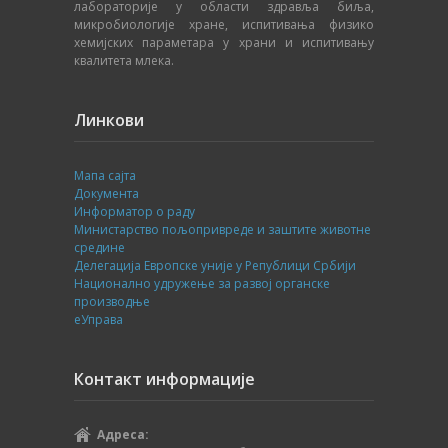
лабораторије у области здравља биља,
микробиологије хране, испитивања физико
хемијских параметара у храни и испитивању
квалитета млека.
Линкови
Мапа сајта
Документа
Информатор о раду
Министарство пољопривреде и заштите животне
средине
Делегација Европске уније у Републици Србији
Национално удружење за развој органске
производње
еУправа
Контакт информације
Адреса: