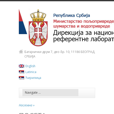
Батајнички друм 7, део бр. 10, 11186 БЕОГРАД,
СРБИЈА
English
Latinica
Ћирилица
Насловна »