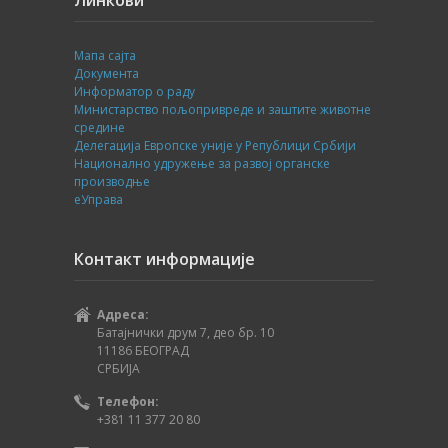
Мапа сајта
Документа
Информатор о раду
Министарство пољопривреде и заштите животне
средине
Делегација Европске уније у Републици Србији
Национално удружење за развој органске
производње
еУправа
Контакт информације
Адреса:
Батајнички друм 7, део бр. 10
11186 БЕОГРАД
СРБИЈА
Телефон:
+381 11 377 20 80