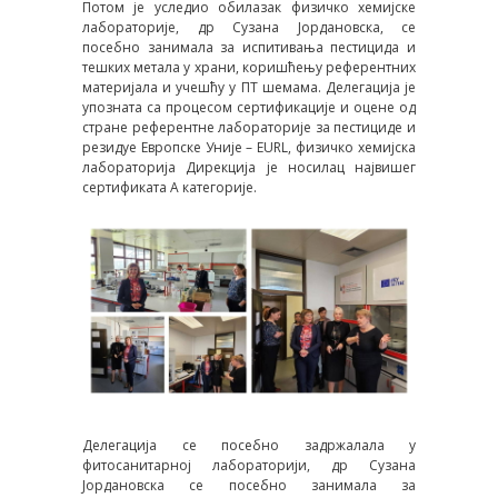
Потом је уследио обилазак физичко хемијске
лабораторије, др Сузана Јордановска, се
посебно занимала за испитивања пестицида и
тешких метала у храни, коришћењу референтних
материјала и учешћу у ПТ шемама. Делегација је
упозната са процесом сертификације и оцене од
стране референтне лабораторије за пестициде и
резидуе Европске Уније – EURL, физичко хемијска
лабораторија Дирекција је носилац највишег
сертификата А категорије.
Делегација се посебно задржалала у
фитосанитарној лабораторији, др Сузана
Јордановска се посебно занимала за