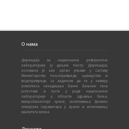
О нама
Дирекција за националне референтне
лабораторије (у даљем тексту: Дирекција),
основана је као орган управе у саставу
Министарства пољопривреде, шумарства и
водопривреде, са задатком да се у оквиру
комплекса некадашње банке биљних гена
успоставе и пусте у раде националне
лабораторије у области здравља биља,
микробиологије хране, испитивања физико
хемијских параметара у храни и испитивању
квалитета млека.
Линкови