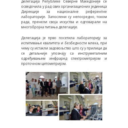
делегација Републике Северне Македоније се
осведочила у рад свих организационих јединица
Дирекције за националне референтне
лабораторије. Запослени су непосредно, током
рада, пренели своја искуства и одговарали на
многобројна питања делегације.
Делегација је прво посетила лабораторију за
испитивање квалитета и безбедности млека, при
чему су истакли задовољство што су у прилици да
се детаљније упознају са инструметалним
одређивањем инфраред спектрометријом и
проточном цитометријом.