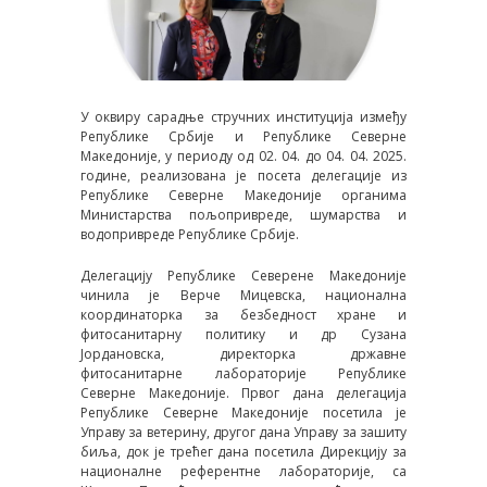
У оквиру сарадње стручних институција између
Републике Србије и Републике Северне
Македоније, у периоду од 02. 04. до 04. 04. 2025.
године, реализована је посета делегације из
Републике Северне Македоније органима
Министарства пољопривреде, шумарства и
водопривреде Републике Србије.
Делегацију Републике Северене Македоније
чинила је Верче Мицевска, национална
координаторка за безбедност хране и
фитосанитарну политику и др Сузана
Јордановска, директорка државне
фитосанитарне лабораторије Републике
Северне Македоније. Првог дана делегација
Републике Северне Македоније посетила је
Управу за ветерину, другог дана Управу за зашиту
биља, док је трећег дана посетила Дирекцију за
националне реферeнтне лабораторије, са