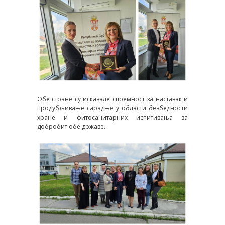
Обе стране су исказале спремност за наставак и
продубљивање сарадње у области безбедности
хране и фитосанитарних испитивања за
добробит обе државе.