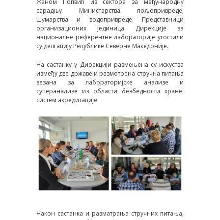
Жаном Попвић из сектора за међународну
сарадњу Министарства пољопривреде,
шумарства и водопривреде. Представници
организационих јединица Дирекције за
националне референтне лабораторије угостили
су делгацију Републике Северне Македоније.
На састанку у Дирекцији размењена су искуства
између две државе и размотрена стручна питања
везана за лабораторијске анализе и
суперанализе из области безбедности хране,
систем акредитације
Након састанка и разматрања стручних питања,