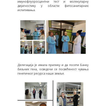
имунофлуоросцентни тест и молекуларну
дијагностику у области фитосанитарних
испитивања.
Делегација је имала прилику и да посети Банку
биљних гена, осведочи се посвећеност чувања
генетичког ресурса наше земље.