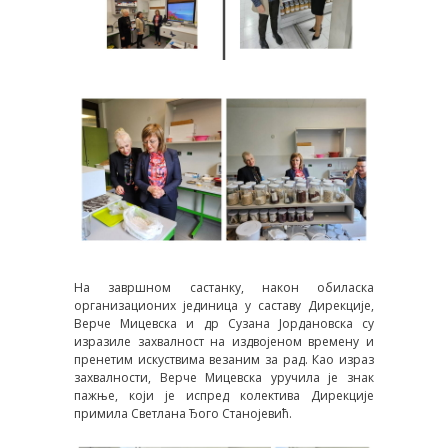
На завршном састанку, након обиласка
организационих јединица у саставу Дирекције,
Верче Мицевска и др Сузана Јордановска су
изразиле захвалност на издвојеном времену и
пренетим искуствима везаним за рад. Као израз
захвалности, Верче Мицевска уручила је знак
пажње, који је испред колектива Дирекције
примила Светлана Ђого Станојевић.