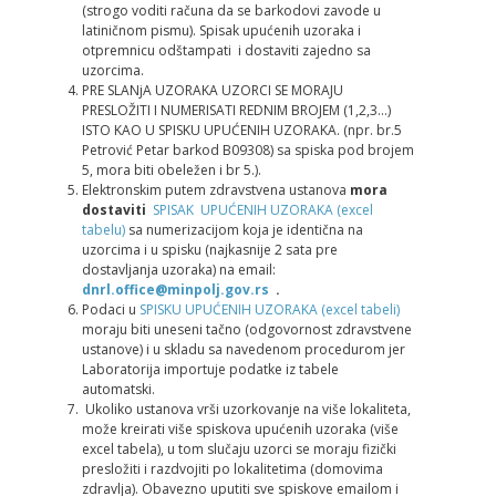
(strogo voditi računa da se barkodovi zavode u
latiničnom pismu). Spisak upućenih uzoraka i
otpremnicu odštampati i dostaviti zajedno sa
uzorcima.
PRE SLANјA UZORAKA UZORCI SE MORAJU
PRESLOŽITI I NUMERISATI REDNIM BROJEM (1,2,3…)
ISTO KAO U SPISKU UPUĆENIH UZORAKA. (npr. br.5
Petrović Petar barkod B09308) sa spiska pod brojem
5, mora biti obeležen i br 5.).
Elektronskim putem zdravstvena ustanova
mora
dostaviti
SPISAK UPUĆENIH UZORAKA (excel
tabelu)
sa numerizacijom koja je identična na
uzorcima i u spisku (najkasnije 2 sata pre
dostavlјanja uzoraka) na email:
dnrl.office@minpolj.gov.rs
.
Podaci u
SPISKU UPUĆENIH UZORAKA (excel tabeli)
moraju biti uneseni tačno (odgovornost zdravstvene
ustanove) i u skladu sa navedenom procedurom jer
Laboratorija importuje podatke iz tabele
automatski.
Ukoliko ustanova vrši uzorkovanje na više lokaliteta,
može kreirati više spiskova upućenih uzoraka (više
excel tabela), u tom slučaju uzorci se moraju fizički
presložiti i razdvojiti po lokalitetima (domovima
zdravlјa). Obavezno uputiti sve spiskove emailom i