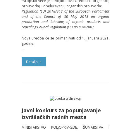
Evropsko veće je usvojilo novu Uredbu o organskoj
proizvodnji i obeležavanju organskih proizvoda:
Regulation (EU) 2018/848 of the European Parliament
and of the Council of 30 May 2018 on organic
production and labelling of organic products and
repealing Council Regulation (EC) No 834/2007
Nova uredba će se primenjivati od 1. januara 2021.
godine.
...
Detalјnije
Javni konkurs za popunjavanje
izvršilačkih radnih mesta
MINISTARSTVO POLjOPRIVREDE, ŠUMARSTVA I