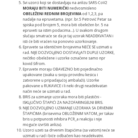
Svi uzorci koji se dostavlјaju na anlizu SARS-CoV2
MORAJU BITI NUMERIČKI
nedvosmisleno
OBELEŽENI
REDNIM
BROJEVIMA
od 1,2,3, pa
nadalјe na epruvetama. (npr. br.5 Petrović Petar sa
spiska pod brojem 5, mora biti obeležen br. 5 na
epruveti sa istim podacima…). U svakom drugom
slučaju smatraće se da je taj uzorak NEADEKVATAN i
isti će biti vraćen na ponovno uzorkovanje.
Epruvete sa identičnim brojevima NEĆE SE uzimati u
rad. NIJE DOZVOLjENO DOSTAVLjATI DUPLE UZORKE,
nečitko obeležene i uzorke označene samo npr
kovid šifrom.
Epruvete moraju OBAVEZNO biti pojedinačno
upakovane (svaka u svoju providnu kesicu i
zatvorene u pripadajućoj ambalaži). Uzorke
pakovane u RUKAVICE i li neki drugi neadekvatan
način neće se uzimati u rad.
BRIS za uzimanje uzoraka mora biti plastični -
ISKLjUČIVO ŠTAPIĆI ZA NAZOFARINGELNI BRIS.
NIJE DOZVOLjENO UZIMANјE UZORAKA SA DRVENIM
ŠTAPIĆIMA (brisevima OBLOŽENIM VATOM, jer takav
bris u potpunosti inhibira PCR_a reakciju i nije
moguće izvršiti anlizu).
Uzorci uzeti sa drvenim štapićima (sa vatom) neće se
uzimati u rad i biće odbačeni kao neadekvatni.