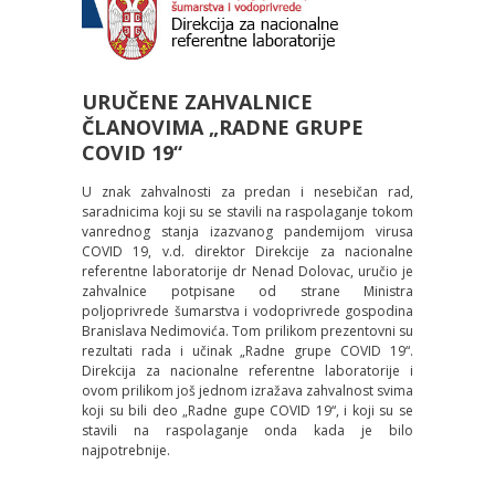
URUČENE ZAHVALNICE
ČLANOVIMA „RADNE GRUPE
COVID 19“
U znak zahvalnosti za predan i nesebičan rad,
saradnicima koji su se stavili na raspolaganje tokom
vanrednog stanja izazvanog pandemijom virusa
COVID 19, v.d. direktor Direkcije za nacionalne
referentne laboratorije dr Nenad Dolovac, uručio je
zahvalnice potpisane od strane Ministra
polјoprivrede šumarstva i vodoprivrede gospodina
Branislava Nedimovića. Tom prilikom prezentovni su
rezultati rada i učinak „Radne grupe COVID 19“.
Direkcija za nacionalne referentne laboratorije i
ovom prilikom još jednom izražava zahvalnost svima
koji su bili deo „Radne gupe COVID 19“, i koji su se
stavili na raspolaganje onda kada je bilo
najpotrebnije.