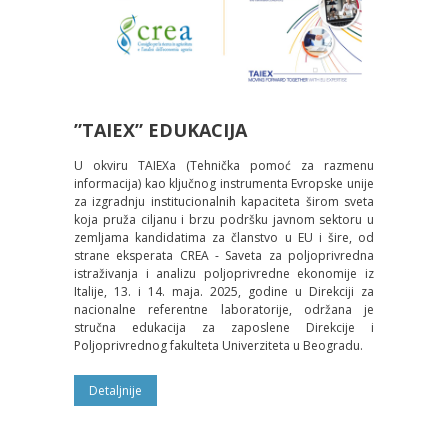
”TAIEX” EDUKACIJA
U okviru TAIEXa (Tehnička pomoć za razmenu
informacija) kao ključnog instrumenta Evropske unije
za izgradnju institucionalnih kapaciteta širom sveta
koja pruža ciljanu i brzu podršku javnom sektoru u
zemljama kandidatima za članstvo u EU i šire, od
strane eksperata CREA - Saveta za poljoprivredna
istraživanja i analizu poljoprivredne ekonomije iz
Italije, 13. i 14. maja. 2025, godine u Direkciji za
nacionalne referentne laboratorije, održana je
stručna edukacija za zaposlene Direkcije i
Poljoprivrednog fakulteta Univerziteta u Beogradu.
Detaljnije