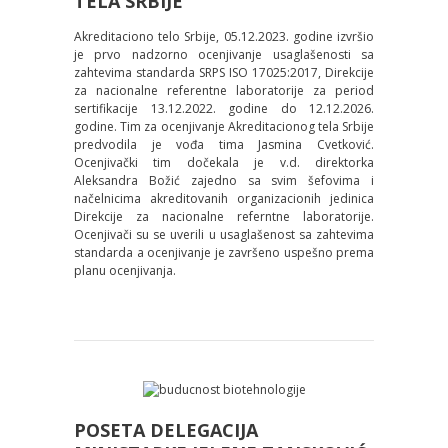
TELA SRBIJE
Akreditaciono telo Srbije, 05.12.2023. godine izvršio
je prvo nadzorno ocenjivanje usaglašenosti sa
zahtevima standarda SRPS ISO 17025:2017, Direkcije
za nacionalne referentne laboratorije za period
sertifikacije 13.12.2022. godine do 12.12.2026.
godine. Tim za ocenjivanje Akreditacionog tela Srbije
predvodila je vođa tima Jasmina Cvetković.
Ocenjivački tim dočekala je v.d. direktorka
Aleksandra Božić zajedno sa svim šefovima i
načelnicima akreditovanih organizacionih jedinica
Direkcije za nacionalne referntne laboratorije.
Ocenjivači su se uverili u usaglašenost sa zahtevima
standarda a ocenjivanje je završeno uspešno prema
planu ocenjivanja.
POSETA DELEGACIJA