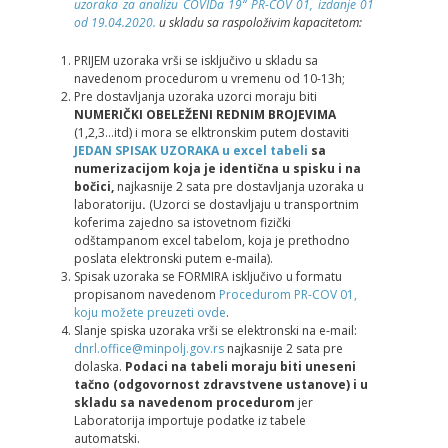
uzoraka za analizu COVIDa 19“ PR-COV 01, izdanje 01
od 19.04.2020.
u skladu sa raspoloživim kapacitetom:
PRIJEM uzoraka vrši se isklјučivo u skladu sa
navedenom procedurom u vremenu od 10-13h;
Pre dostavlјanja uzoraka uzorci moraju biti
NUMERIČKI OBELEŽENI
REDNIM BROJEVIMA
(1,2,3…itd) i mora se elktronskim putem dostaviti
JEDAN SPISAK UZORAKA u excel tabeli
sa
numerizacijom koja je identična u spisku i na
bočici
,
najkasnije 2 sata pre dostavlјanja uzoraka u
laboratoriju
.
(Uzorci se dostavlјaju u transportnim
koferima zajedno sa istovetnom fizički
odštampanom excel tabelom, koja je prethodno
poslata elektronski putem e-maila).
Spisak uzoraka se FORMIRA isklјučivo u formatu
propisanom navedenom
Procedurom PR-COV 01,
koju možete preuzeti ovde
.
Slanje spiska uzoraka vrši se elektronski na e-mail:
dnrl.office@minpolj.gov.rs
najkasnije 2 sata pre
dolaska.
Podaci na tabeli moraju biti uneseni
tačno
(odgovornost zdravstvene ustanove)
i u
skladu sa navedenom procedurom
jer
Laboratorija importuje podatke iz tabele
automatski.