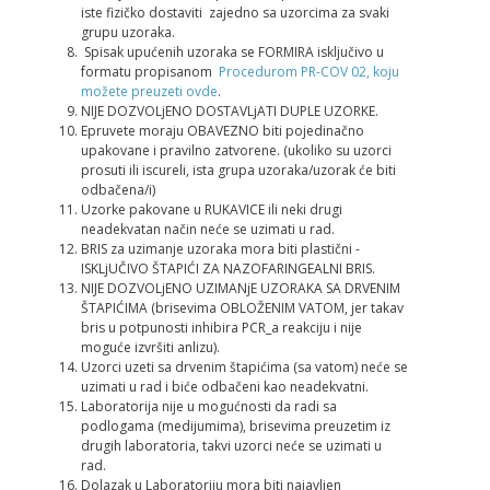
iste fizičko dostaviti zajedno sa uzorcima za svaki
grupu uzoraka.
Spisak upućenih uzoraka se FORMIRA isklјučivo u
formatu propisanom
Procedurom PR-COV 02, koju
možete preuzeti ovde
.
NIJE DOZVOLjENO DOSTAVLjATI DUPLE UZORKE.
Epruvete moraju OBAVEZNO biti pojedinačno
upakovane i pravilno zatvorene. (ukoliko su uzorci
prosuti ili iscureli, ista grupa uzoraka/uzorak će biti
odbačena/i)
Uzorke pakovane u RUKAVICE ili neki drugi
neadekvatan način neće se uzimati u rad.
BRIS za uzimanje uzoraka mora biti plastični -
ISKLjUČIVO ŠTAPIĆI ZA NAZOFARINGEALNI BRIS.
NIJE DOZVOLjENO UZIMANјE UZORAKA SA DRVENIM
ŠTAPIĆIMA (brisevima OBLOŽENIM VATOM, jer takav
bris u potpunosti inhibira PCR_a reakciju i nije
moguće izvršiti anlizu).
Uzorci uzeti sa drvenim štapićima (sa vatom) neće se
uzimati u rad i biće odbačeni kao neadekvatni.
Laboratorija nije u mogućnosti da radi sa
podlogama (medijumima), brisevima preuzetim iz
drugih laboratoria, takvi uzorci neće se uzimati u
rad.
Dolazak u Laboratoriju mora biti najavlјen