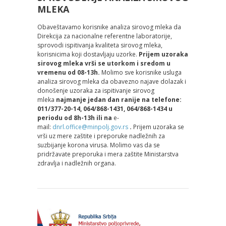
MLEKA
Obaveštavamo korisnike analiza sirovog mleka da
Direkcija za nacionalne referentne laboratorije,
sprovodi ispitivanja kvaliteta sirovog mleka,
korisnicima koji dostavlјaju uzorke.
Prijem uzoraka
sirovog mleka vrši se utorkom i sredom u
vremenu od 08-13h.
Molimo sve korisnike usluga
analiza sirovog mleka da obavezno najave dolazak i
donošenje uzoraka za ispitivanje sirovog
mleka
najmanje jedan dan ranije na telefone:
011/377-20-14, 064/868-1431, 064/868-1434 u
periodu od 8h-13h ili na
e-
mail:
dnrl.office@minpolj.gov.rs
.
Prijem uzoraka se
vrši uz mere zaštite i preporuke nadležnih za
suzbijanje korona virusa. Molimo vas da se
pridržavate preporuka i mera zaštite Ministarstva
zdravlјa i nadležnih organa.