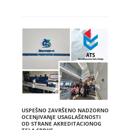
USPEŠNO ZAVRŠENO NADZORNO
OCENjIVANjE USAGLAŠENOSTI
OD STRANE AKREDITACIONOG