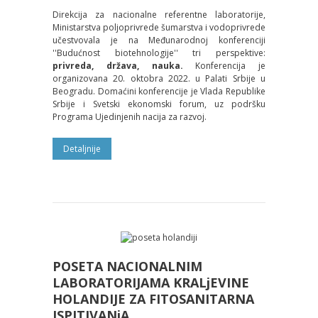
Direkcija za nacionalne referentne laboratorije,
Ministarstva poljoprivrede šumarstva i vodoprivrede
učestvovala je na Međunarodnoj konferenciji
''Budućnost biotehnologije'' tri perspektive:
privreda, država, nauka.
Konferencija je
organizovana 20. oktobra 2022. u Palati Srbije u
Beogradu. Domaćini konferencije je Vlada Republike
Srbije i Svetski ekonomski forum, uz podršku
Programa Ujedinjenih nacija za razvoj.
Detaljnije
POSETA NACIONALNIM
LABORATORIJAMA KRALjEVINE
HOLANDIJE ZA FITOSANITARNA
ISPITIVANjA