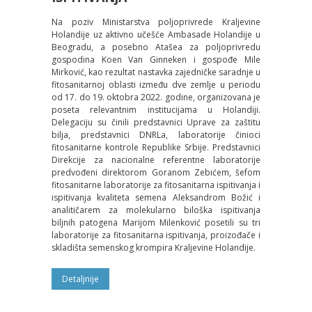
Na poziv Ministarstva poljoprivrede Kraljevine
Holandije uz aktivno učešće Ambasade Holandije u
Beogradu, a posebno Atašea za poljoprivredu
gospodina Koen Van Ginneken i gospođe Mile
Mirković, kao rezultat nastavka zajedničke saradnje u
fitosanitarnoj oblasti između dve zemlje u periodu
od 17. do 19. oktobra 2022. godine, organizovana je
poseta relevantnim institucijama u Holandiji.
Delegaciju su činili predstavnici Uprave za zaštitu
bilja, predstavnici DNRLa, laboratorije činioci
fitosanitarne kontrole Republike Srbije. Predstavnici
Direkcije za nacionalne referentne laboratorije
predvođeni direktorom Goranom Zebićem, šefom
fitosanitarne laboratorije za fitosanitarna ispitivanja i
ispitivanja kvaliteta semena Aleksandrom Božić i
analitičarem za molekularno biloška ispitivanja
biljnih patogena Marijom Milenković posetili su tri
laboratorije za fitosanitarna ispitivanja, proizođače i
skladišta semenskog krompira Kraljevine Holandije.
Detaljnije