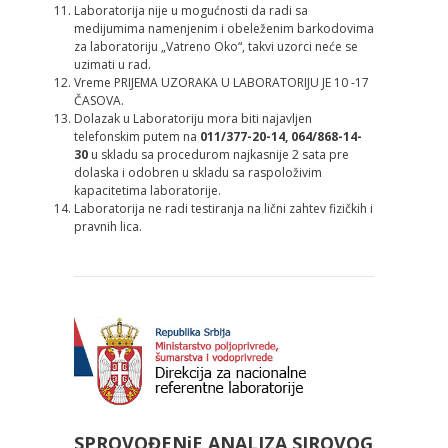
Laboratorija nije u mogućnosti da radi sa
medijumima namenjenim i obeleženim barkodovima
za laboratoriju „Vatreno Oko“, takvi uzorci neće se
uzimati u rad.
Vreme PRIJEMA UZORAKA U LABORATORIJU JE 10 -17
ČASOVA.
Dolazak u Laboratoriju mora biti najavlјen
telefonskim putem na
011/377-20-14, 064/868-14-
30
u skladu sa procedurom najkasnije 2 sata pre
dolaska i odobren u skladu sa raspoloživim
kapacitetima laboratorije.
Laboratorija ne radi testiranja na lični zahtev fizičkih i
pravnih lica.
SPROVOĐENјE ANALIZA SIROVOG