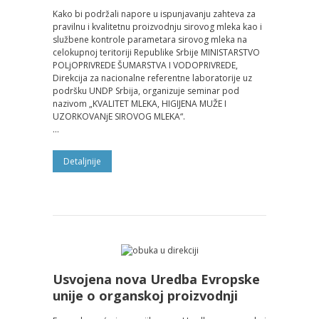
Kako bi podržali napore u ispunjavanju zahteva za
pravilnu i kvalitetnu proizvodnju sirovog mleka kao i
službene kontrole parametara sirovog mleka na
celokupnoj teritoriji Republike Srbije MINISTARSTVO
POLjOPRIVREDE ŠUMARSTVA I VODOPRIVREDE,
Direkcija za nacionalne referentne laboratorije uz
podršku UNDP Srbija, organizuje seminar pod
nazivom „KVALITET MLEKA, HIGIJENA MUŽE I
UZORKOVANјE SIROVOG MLEKA“.
...
Detalјnije
Usvojena nova Uredba Evropske
unije o organskoj proizvodnji