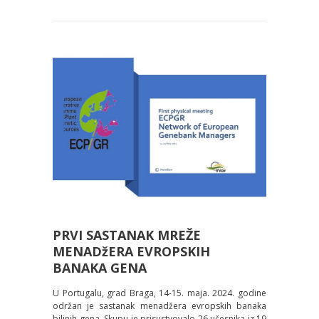
PRVI SASTANAK MREŽE
MENADžERA EVROPSKIH
BANAKA GENA
U Portugalu, grad Braga, 14-15. maja. 2024. godine
održan je sastanak menadžera evropskih banaka
biljnih gena. Skupu je prisustvovalo 26 učesnika iz 19