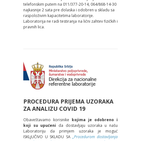
telefonskim putem na 011/377-20-14, 064/868-14-30
najkasnije 2 sata pre dolaska i odobren u skladu sa
raspoloživim kapacitetima laboratorije.
Laboratorija ne radi testiranja na lični zahtev fizičkih i
pravnih lica.
PROCEDURA PRIJEMA UZORAKA
ZA ANALIZU COVID 19
Obaveštavamo korisnike
koji
ma je odobreno
i
koji su upućeni
da dostavlјaju uzoraka u našu
Laboratoriju da primjem uzoraka je moguć
ISKLjUČIVO U SKLADU SA
„Procedurom dostavlјanja