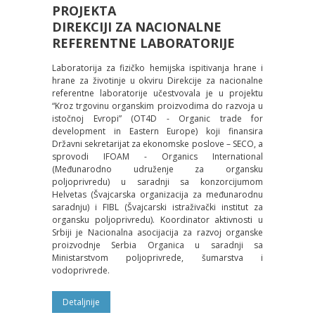
PROJEKTA
DIREKCIJI ZA NACIONALNE
REFERENTNE LABORATORIJE
Laboratorija za fizičko hemijska ispitivanja hrane i
hrane za životinje u okviru Direkcije za nacionalne
referentne laboratorije učestvovala je u projektu
“Kroz trgovinu organskim proizvodima do razvoja u
istočnoj Evropi” (OT4D - Organic trade for
development in Eastern Europe) koji finansira
Državni sekretarijat za ekonomske poslove – SECO, a
sprovodi IFOAM - Organics International
(Međunarodno udruženje za organsku
poljoprivredu) u saradnji sa konzorcijumom
Helvetas (Švajcarska organizacija za međunarodnu
saradnju) i FIBL (Švajcarski istraživački institut za
organsku poljoprivredu). Koordinator aktivnosti u
Srbiji je Nacionalna asocijacija za razvoj organske
proizvodnje Serbia Organica u saradnji sa
Ministarstvom poljoprivrede, šumarstva i
vodoprivrede.
Detaljnije