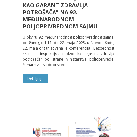
KAO GARANT ZDRAVLjA
POTROŠAČA” NA 92.
MEĐUNARODNOM
POLjOPRIVREDNOM SAJMU
U okviru 92. međunarodnog poljoprivrednog sajma,
održanog od 17. do 22. maja 2025. u Novom Sadu,
22. maja organizovana je konferencija „Bezbednost
hrane – inspekcijski nadzor kao garant zdravlja
potrošača” od strane Ministarstva poljoprivrede,
šumarstva i vodoprivrede.
Detaljnije