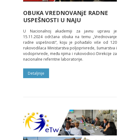
OBUKA VREDNOVANjE RADNE
USPEŠNOSTI U NAJU
U Nacionalnoj akademiji za javnu upravu je
15.11.2024 održana obuka na temu „Vrednovanje
radne uspešnosti“, koju je pohađalo više od 120
rukovodilaca Ministarstva poljoprivrede, šumarstva i
vodoprivrede, među njima i rukovodioci Direkcije za
nacionalne referntne laboratorije.
Detaljnije