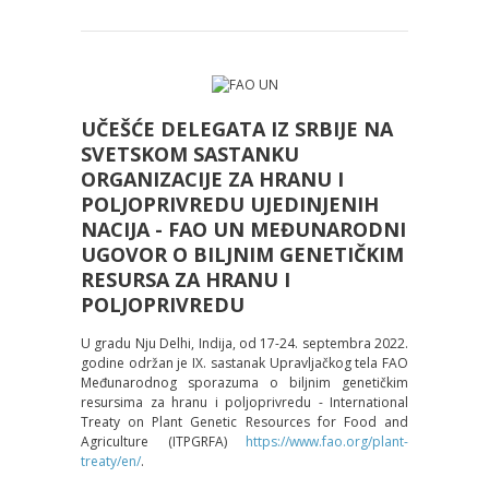
UČEŠĆE DELEGATA IZ SRBIJE NA
SVETSKOM SASTANKU
ORGANIZACIJE ZA HRANU I
POLJOPRIVREDU UJEDINJENIH
NACIJA - FAO UN MEĐUNARODNI
UGOVOR O BILJNIM GENETIČKIM
RESURSA ZA HRANU I
POLJOPRIVREDU
U gradu Nјu Delhi, Indija, od 17-24. septembra 2022.
godine održan je IX. sastanak Upravlјačkog tela FAO
Međunarodnog sporazuma o bilјnim genetičkim
resursima za hranu i polјoprivredu - International
Treaty on Plant Genetic Resources for Food and
Agriculture (ITPGRFA)
https://www.fao.org/plant-
treaty/en/
.