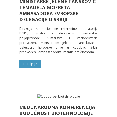
MINISTARKE JELENE TANSKOVIĆ
I EMAUELA GIOFRETA
AMBASADORA EVROPSKE
DELEGACIJE U SRBIJI
Direkcija za nacionalne referentne laboratorije
DNRL, ugostila je delegaciju ministarstva
poljoprivrede šumarstva i vodoprivrede
predvođenu ministarkom Jelenom Tanasković i
delegaciju Evropske unije u Republici Srbiji
predvođenu Ambasadorom Emanuelom Žiofreom.
Detaljnije
MEĐUNARODNA KONFERENCIJA
BUDUĆNOST BIOTEHNOLOGIJE