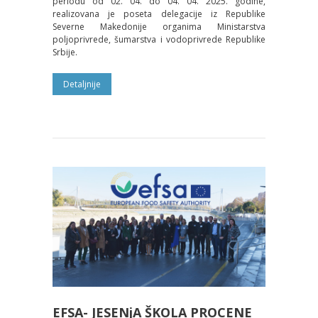
periodu od 02. 04. do 04. 04. 2025. godine,
realizovana je poseta delegacije iz Republike
Severne Makedonije organima Ministarstva
poljoprivrede, šumarstva i vodoprivrede Republike
Srbije.
Detaljnije
EFSA- JESENjA ŠKOLA PROCENE