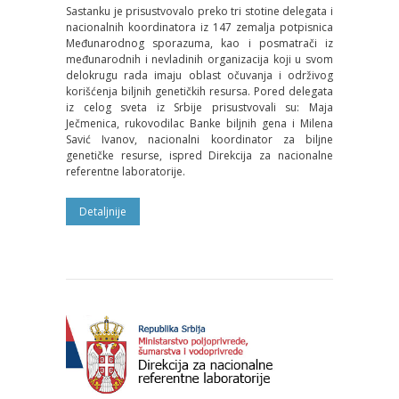
Sastanku je prisustvovalo preko tri stotine delegata i
nacionalnih koordinatora iz 147 zemalјa potpisnica
Međunarodnog sporazuma, kao i posmatrači iz
međunarodnih i nevladinih organizacija koji u svom
delokrugu rada imaju oblast očuvanja i održivog
korišćenja bilјnih genetičkih resursa. Pored delegata
iz celog sveta iz Srbije prisustvovali su: Maja
Ječmenica, rukovodilac Banke bilјnih gena i Milena
Savić Ivanov, nacionalni koordinator za bilјne
genetičke resurse, ispred Direkcija za nacionalne
referentne laboratorije.
Detalјnije