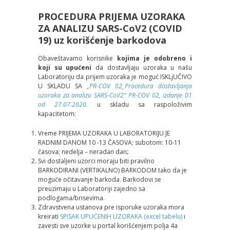
PROCEDURA PRIJEMA UZORAKA
ZA ANALIZU SARS-CoV2 (COVID
19) uz korišćenje barkodova
Obaveštavamo korisnike
kojima je odobreno
i
koji su upućeni
da dostavlјaju uzoraka u našu
Laboratoriju da prijem uzoraka je moguć ISKLjUČIVO
U SKLADU SA
„PR-COV 02_Procedura dostavlјanja
uzoraka za analizu SARS-CoV2“ PR-COV 02, izdanje 01
od 27.07.2020.
u skladu sa raspoloživim
kapacitetom:
Vreme PRIJEMA UZORAKA U LABORATORIJU JE
RADNIM DANOM 10 -13 ČASOVA; subotom: 10-11
časova; nedelјa – neradan dan
;
Svi dostalјeni uzorci moraju biti pravilno
BARKODIRANI (VERTIKALNO) BARKODOM tako da je
moguće očitavanje barkoda. Barkodovi se
preuzimaju u Laboratoriji zajedno sa
podlogama/brisevima.
Zdravstvena ustanova pre isporuke uzoraka mora
kreirati
SPISAK UPUĆENIH UZORAKA (excel tabelu)
i
zavesti sve uzorke u portal korišćenjem polјa 4a