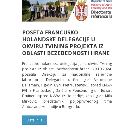
POSETA FRANCUSKO
HOLANDSKE DELEGACIJE U
OKVIRU TVINING PROJEKTA IZ
OBLASTI BEZEBEDNOSTI HRANE
Francusko-holandska delegacija je, u okviru Tvining
projekta iz oblasti bezbednosti hrane, 29.10.2024.
posetila Direkciju za nacionalne referntne
laboratorije. Delegaciju su činili: g-đa Veronique
Bellemain, i g-din Cyril Pietrruszewski, ispred ENSV-
FVI iz Francuske, g-đa Claire Peusens i g-din Edzart
Bruiner, ispred NVWA iz Holandije, kao i g-đa Mila
Mirković, predstavnik poljoprivrednog tima
Ambasade Holandije u Beogradu.
Detaljnije