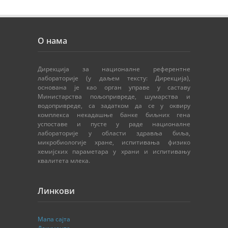
О нама
Дирекција за националне референтне
лабораторије (у даљем тексту: Дирекција),
основана је као орган управе у саставу
Министарства пољопривреде, шумарства и
водопривреде, са задатком да се у оквиру
комплекса некадашње банке биљних гена
успоставе и пусте у раде националне
лабораторије у области здравља биља,
микробиологије хране, испитивања физико
хемијских параметара у храни и испитивању
квалитета млека.
Линкови
Мапа сајта