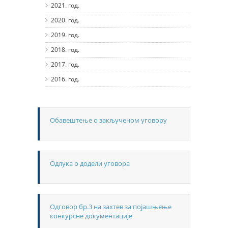
2021. год.
2020. год.
2019. год.
2018. год.
2017. год.
2016. год.
Обавештење о закљученом уговору
Одлука о додели уговора
Одговор бр.3 на захтев за појашњење
конкурсне документације