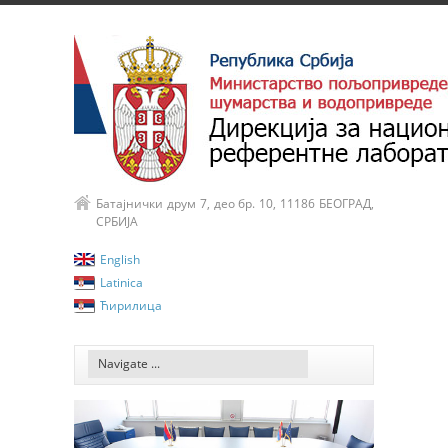
Батајнички друм 7, део бр. 10, 11186 БЕОГРАД,
СРБИЈА
English
Latinica
Ћирилица