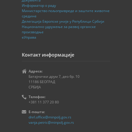
Документа
Информатор о раду
Министарство пољопривреде и заштите животне
средине
Делегација Европске уније у Републици Србији
Национално удружење за развој органске
производње
еУправа
Контакт информације
Адреса:
Батајнички друм 7, део бр. 10
11186 БЕОГРАД
СРБИЈА
Телефон:
+381 11 377 20 80
E-пошта:
dnrl.office@minpolj.gov.rs
vanja.petric@minpolj.gov.rs