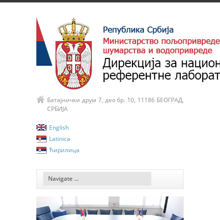
Батајнички друм 7, део бр. 10, 11186 БЕОГРАД,
СРБИЈА
English
Latinica
Ћирилица