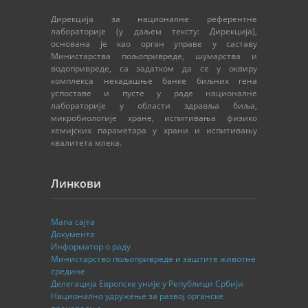
Дирекција за националне референтне
лабораторије (у даљем тексту: Дирекција),
основана је као орган управе у саставу
Министарства пољопривреде, шумарства и
водопривреде, са задатком да се у оквиру
комплекса некадашње банке биљних гена
успоставе и пусте у раде националне
лабораторије у области здравља биља,
микробиологије хране, испитивања физико
хемијских параметара у храни и испитивању
квалитета млека.
Линкови
Мапа сајта
Документа
Информатор о раду
Министарство пољопривреде и заштите животне
средине
Делегација Европске уније у Републици Србији
Национално удружење за развој органске