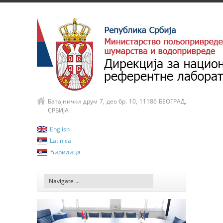
Батајнички друм 7, део бр. 10, 11186 БЕОГРАД,
СРБИЈА
English
Latinica
Ћирилица