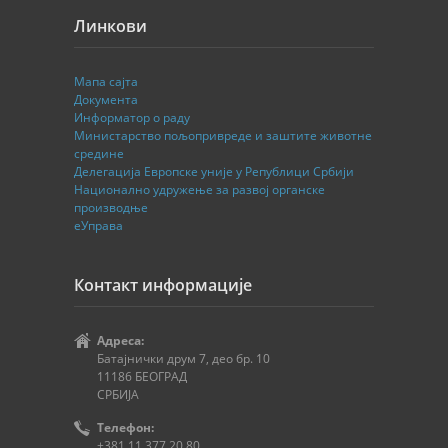
Линкови
Мапа сајта
Документа
Информатор о раду
Министарство пољопривреде и заштите животне
средине
Делегација Европске уније у Републици Србији
Национално удружење за развој органске
производње
еУправа
Контакт информације
Адреса:
Батајнички друм 7, део бр. 10
11186 БЕОГРАД
СРБИЈА
Телефон:
+381 11 377 20 80