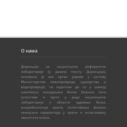
О нама
Дирекција за националне референтне
лабораторије (у даљем тексту: Дирекција),
основана је као орган управе у саставу
Министарства пољопривреде, шумарства и
водопривреде, са задатком да се у оквиру
комплекса некадашње банке биљних гена
успоставе и пусте у раде националне
лабораторије у области здравља биља,
микробиологије хране, испитивања физико
хемијских параметара у храни и испитивању
квалитета млека.