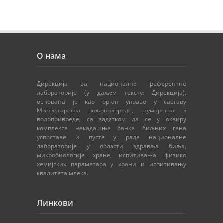
О нама
Дирекција за националне референтне
лабораторије (у даљем тексту: Дирекција),
основана је као орган управе у саставу
Министарства пољопривреде, шумарства и
водопривреде, са задатком да се у оквиру
комплекса некадашње банке биљних гена
успоставе и пусте у раде националне
лабораторије у области здравља биља,
микробиологије хране, испитивања физико
хемијских параметара у храни и испитивању
квалитета млека.
Линкови