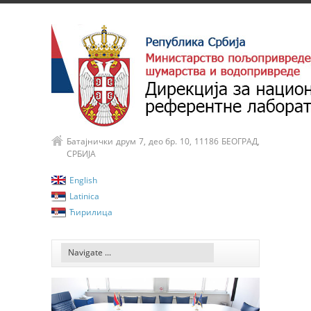
Батајнички друм 7, део бр. 10, 11186 БЕОГРАД,
СРБИЈА
English
Latinica
Ћирилица