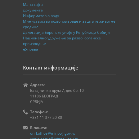
Мапа сајта
Документа
Информатор о раду
Министарство пољопривреде и заштите животне
средине
Делегација Европске уније у Републици Србији
Национално удружење за развој органске
производње
еУправа
Контакт информације
Адреса:
Батајнички друм 7, део бр. 10
11186 БЕОГРАД
СРБИЈА
Телефон:
+381 11 377 20 80
E-пошта:
dnrl.office@minpolj.gov.rs
vanja.petric@minpolj.gov.rs