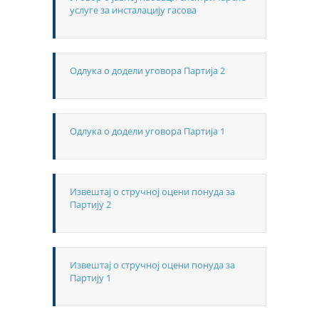
услуге за инсталацију гасова
Одлука о додели уговора Партија 2
Одлука о додели уговора Партија 1
Извештај о стручној оцени понуда за
Партију 2
Извештај о стручној оцени понуда за
Партију 1