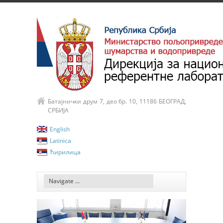
Батајнички друм 7, део бр. 10, 11186 БЕОГРАД,
СРБИЈА
English
Latinica
Ћирилица