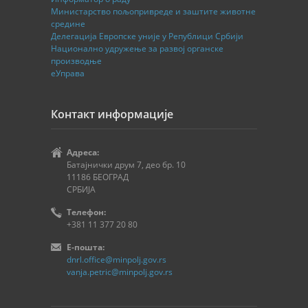
Министарство пољопривреде и заштите животне
средине
Делегација Европске уније у Републици Србији
Национално удружење за развој органске
производње
еУправа
Контакт информације
Адреса:
Батајнички друм 7, део бр. 10
11186 БЕОГРАД
СРБИЈА
Телефон:
+381 11 377 20 80
E-пошта:
dnrl.office@minpolj.gov.rs
vanja.petric@minpolj.gov.rs