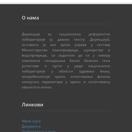
О нама
Дирекција за националне референтне
лабораторије (у даљем тексту: Дирекција),
основана је као орган управе у саставу
Министарства пољопривреде, шумарства и
водопривреде, са задатком да се у оквиру
комплекса некадашње банке биљних гена
успоставе и пусте у раде националне
лабораторије у области здравља биља,
микробиологије хране, испитивања физико
хемијских параметара у храни и испитивању
квалитета млека.
Линкови
Мапа сајта
Документа
Информатор о раду