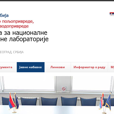
 БЕОГРАД, СРБИЈА
кумента
Јавне набавке
Линкови
Информатор о раду
М