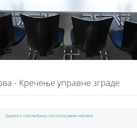
ова - Кречење управне зграде
Одлука о спровођењу поступка јавне набавке