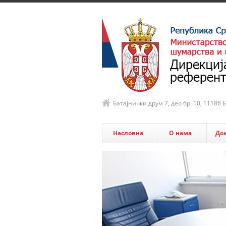
Батајнички друм 7, део бр. 10, 11186
Насловна
О нама
До