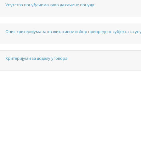
Упутство понуђачима како да сачине понуду
Опис критеријума за квалитативни избор привредног субјекта са уп
Критеријуми за доделу уговора