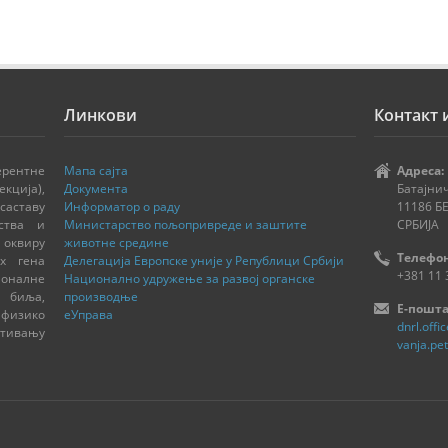
Линкови
Контакт
рентне
Мапа сајта
Адреса:
кција),
Документа
Батајнич
аставу
Информатор о раду
11186 Б
ства и
Министарство пољопривреде и заштите
СРБИЈА
 оквиру
животне средине
Телефон
х гена
Делегација Европске уније у Републици Србији
+381 11 
оналне
Национално удружење за развој органске
 биља,
производње
E-пошта
 физико
еУправа
dnrl.offi
итивању
vanja.pe