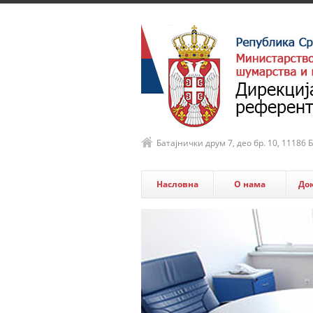
Батајнички друм 7, део бр. 10, 11186
Насловна
О нама
До