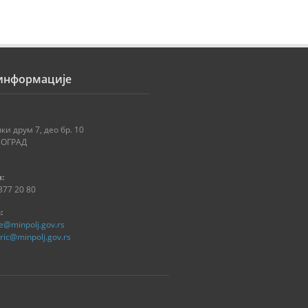
 информације
ки друм 7, део бр. 10
ЕОГРАД
:
377 20 80
:
ce@minpolj.gov.rs
tric@minpolj.gov.rs