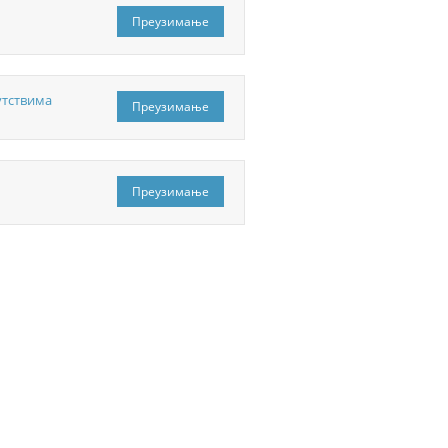
Преузимање
утствима
Преузимање
Преузимање