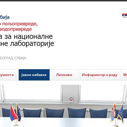
 БЕОГРАД, СРБИЈА
кумента
Јавне набавке
Линкови
Информатор о раду
М