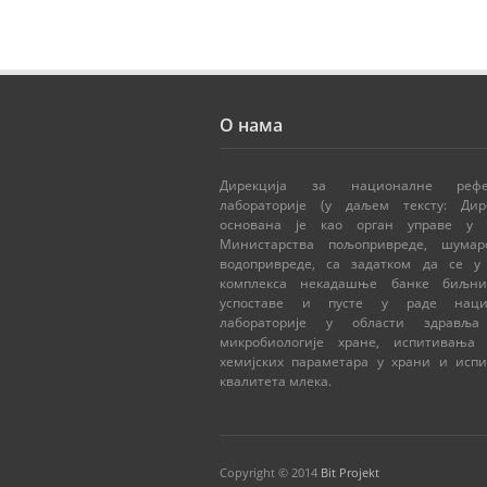
О нама
Дирекција за националне рефе
лабораторије (у даљем тексту: Дире
основана је као орган управе у с
Министарства пољопривреде, шумар
водопривреде, са задатком да се у
комплекса некадашње банке биљни
успоставе и пусте у раде наци
лабораторије у области здравља
микробиологије хране, испитивања
хемијских параметара у храни и исп
квалитета млека.
Copyright © 2014
Bit Projekt