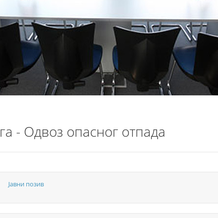
га - Одвоз опасног отпада
Јавни позив