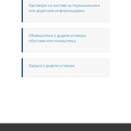
Одговори на захтеве за појашњењима
или додатним информацијама
Обавештење о додели уговора,
обустави или поништењу
Одлука о додели уговора