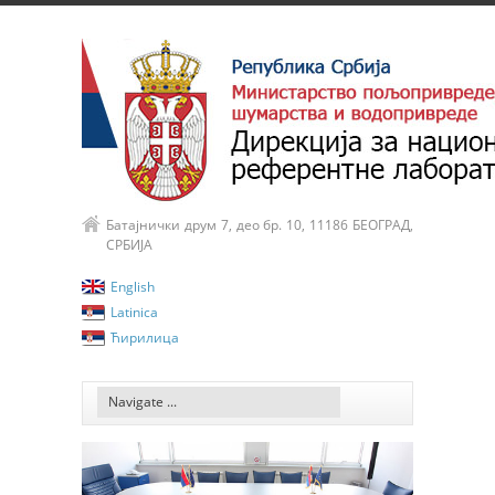
Батајнички друм 7, део бр. 10, 11186 БЕОГРАД,
СРБИЈА
English
Latinica
Ћирилица