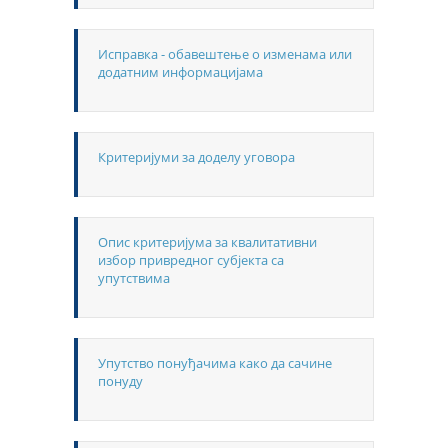
Исправка - обавештење о изменама или
додатним информацијама
Критеријуми за доделу уговора
Опис критеријума за квалитативни
избор привредног субјекта са
упутствима
Упутство понуђачима како да сачине
понуду