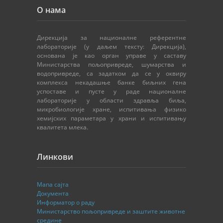
О нама
Дирекција за националне референтне
лабораторије (у даљем тексту: Дирекција),
основана је као орган управе у саставу
Министарства пољопривреде, шумарства и
водопривреде, са задатком да се у оквиру
комплекса некадашње банке биљних гена
успоставе и пусте у раде националне
лабораторије у области здравља биља,
микробиологије хране, испитивања физико
хемијских параметара у храни и испитивању
квалитета млека.
Линкови
Мапа сајта
Документа
Информатор о раду
Министарство пољопривреде и заштите животне
средине