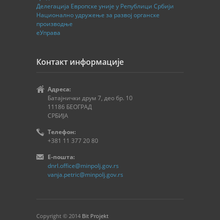
Делегација Европске уније у Републици Србији
Национално удружење за развој органске
производње
еУправа
Контакт информације
Адреса:
Батајнички друм 7, део бр. 10
11186 БЕОГРАД
СРБИЈА
Телефон:
+381 11 377 20 80
E-пошта:
dnrl.office@minpolj.gov.rs
vanja.petric@minpolj.gov.rs
Copyright © 2014
Bit Projekt