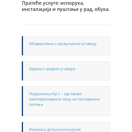
Пратеће услуге: испорука,
инсталација и пуштање у рад, обука.
Обавештење о закљученом уговору
Одлука о додели уговора
Појашњење бр.1 – одговори
заинтересованом лицу на постављена
питања
Измена и допуна конкурсне