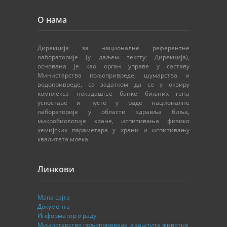
О нама
Дирекција за националне референтне
лабораторије (у даљем тексту: Дирекција),
основана је као орган управе у саставу
Министарства пољопривреде, шумарства и
водопривреде, са задатком да се у оквиру
комплекса некадашње банке биљних гена
успоставе и пусте у раде националне
лабораторије у области здравља биља,
микробиологије хране, испитивања физико
хемијских параметара у храни и испитивању
квалитета млека.
Линкови
Мапа сајта
Документа
Информатор о раду
Министарство пољопривреде и заштите животне