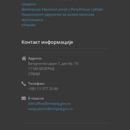
средине
Делегација Европске уније у Републици Србији
Национално удружење за развој органске
производње
еУправа
Контакт информације
Адреса:
Батајнички друм 7, део бр. 10
11186 БЕОГРАД
СРБИЈА
Телефон:
+381 11 377 20 80
E-пошта:
dnrl.office@minpolj.gov.rs
vanja.petric@minpolj.gov.rs