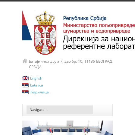
Батајнички друм 7, део бр. 10, 11186 БЕОГРАД,
СРБИЈА
English
Latinica
Ћирилица