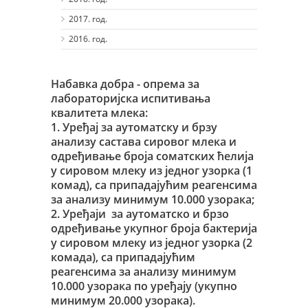
2017. год.
2016. год.
Набавка добра - опрема за
лабораторијска испитивања
квалитета млека:
1. Уређај за аутоматску и брзу
анализу састава сировог млека и
одређивање броја соматских ћелија
у сировом млеку из једног узорка (1
комад), са припадајућим реагенсима
за анализу минимум 10.000 узорака;
2. Уређаји за аутоматско и брзо
одређивање укупног броја бактерија
у сировом млеку из једног узорка (2
комада), са припадајућим
реагенсима за анализу минимум
10.000 узорака по уређају (укупно
минимум 20.000 узорака).