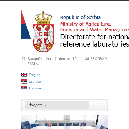
Batajnički drum 7, deo br. 10, 11186 BEOGRAD,
SRBIJA
English
Latinica
Ћирилица