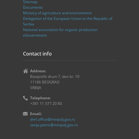
Sitemap
Documents
Ministry of agriculture and environment
Delegation of the European Union to the Republic of
Serbia
National association for organic production
eGovernment
Contact info
Address:
Batajnički drum 7, deo br. 10
11186 BEOGRAD
SRBIJA
Telephone:
+381 11 377 20 80
Email:
dnrl.office@minpolj.gov.rs
vanja.petric@minpolj.gov.rs