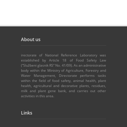
About us
irectorate of National Reference Laboratory was
established by Article 18 of Food Safety Law
(“Službeni glasnik RS“ No. 41/09). As an administrative
body within the Ministry of Agriculture, Forestry and
Water Management, Directorate performs tasks
within the field of food safety, animal health, plant
health, agricultural and decorative plants, residues,
milk and plant gene bank, and carries out other
activities in this area.
Links