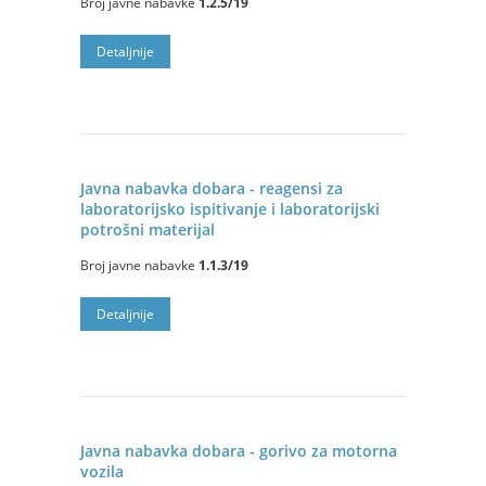
Broj javne nabavke
1.2.5/19
Detaljnije
Javna nabavka dobara - reagensi za
laboratorijsko ispitivanje i laboratorijski
potrošni materijal
Broj javne nabavke
1.1.3/19
Detaljnije
Javna nabavka dobara - gorivo za motorna
vozila