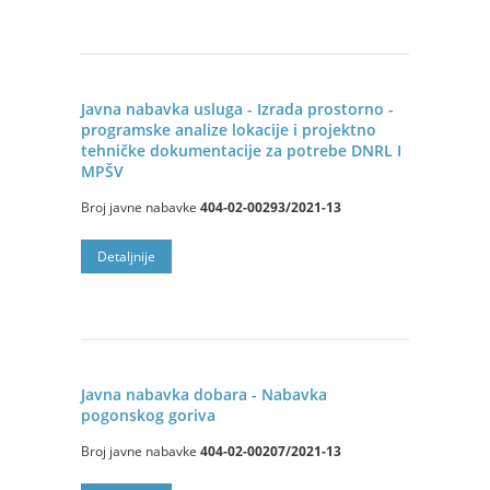
Javna nabavka usluga - Izrada prostorno -
programske analize lokacije i projektno
tehničke dokumentacije za potrebe DNRL I
MPŠV
Broj javne nabavke
404-02-00293/2021-13
Detalјnije
Javna nabavka dobara - Nabavka
pogonskog goriva
Broj javne nabavke
404-02-00207/2021-13