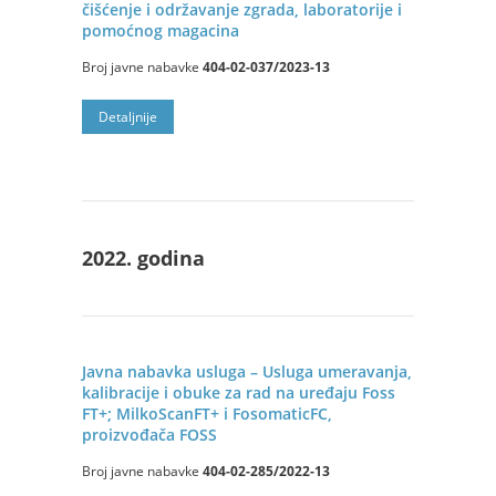
čišćenje i održavanje zgrada, laboratorije i
pomoćnog magacina
Broj javne nabavke
404-02-037/2023-13
Detaljnije
2022. godina
Javna nabavka usluga – Usluga umeravanja,
kalibracije i obuke za rad na uređaju Foss
FT+; MilkoScanFT+ i FosomaticFC,
proizvođača FOSS
Broj javne nabavke
404-02-285/2022-13