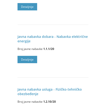
Detaljnije
Javna nabavka dobara - Nabavka električne
energije
Broj javne nabavke
1.1.1/20
Detaljnije
Javna nabavka usluga - Fizičko-tehničko
obezbeđenje
Broj javne nabavke
1.2.10/20