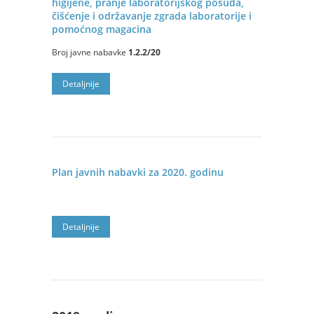
higijene, pranje laboratorijskog posuđa,
čišćenje i održavanje zgrada laboratorije i
pomoćnog magacina
Broj javne nabavke
1.2.2/20
Detaljnije
Plan javnih nabavki za 2020. godinu
Detaljnije