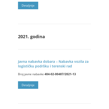
Detalјnije
2021. godina
Javna nabavka dobara – Nabavka vozila za
logističku podršku i terenski rad
Broj javne nabavke
404-02-00487/2021-13
Detalјnije