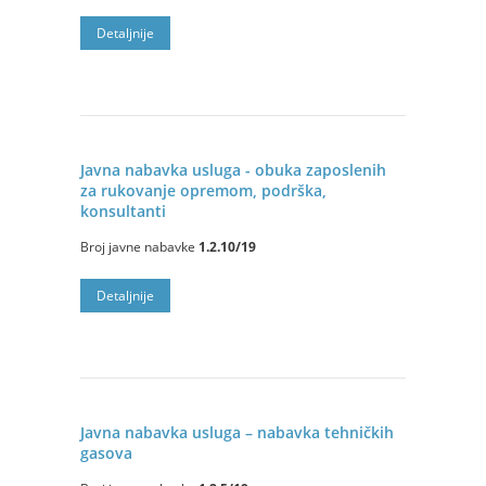
Detaljnije
Javna nabavka usluga - obuka zaposlenih
za rukovanje opremom, podrška,
konsultanti
Broj javne nabavke
1.2.10/19
Detaljnije
Javna nabavka usluga – nabavka tehničkih
gasova