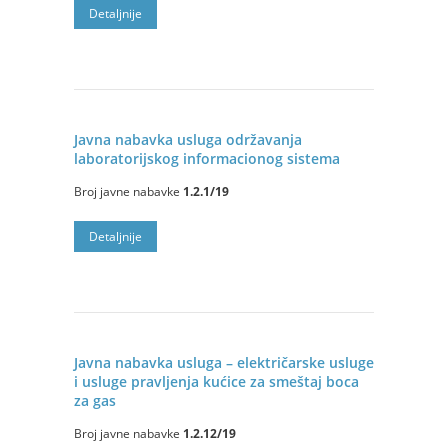
Detaljnije
Javna nabavka usluga održavanja
laboratorijskog informacionog sistema
Broj javne nabavke
1.2.1/19
Detaljnije
Javna nabavka usluga – električarske usluge
i usluge pravlјenja kućice za smeštaj boca
za gas
Broj javne nabavke
1.2.12/19