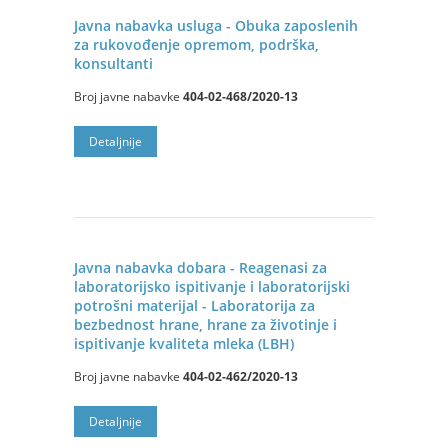
Javna nabavka usluga - Obuka zaposlenih
za rukovođenje opremom, podrška,
konsultanti
Broj javne nabavke
404-02-468/2020-13
Detalјnije
Javna nabavka dobara - Reagenasi za
laboratorijsko ispitivanje i laboratorijski
potrošni materijal - Laboratorija za
bezbednost hrane, hrane za životinje i
ispitivanje kvaliteta mleka (LBH)
Broj javne nabavke
404-02-462/2020-13
Detalјnije