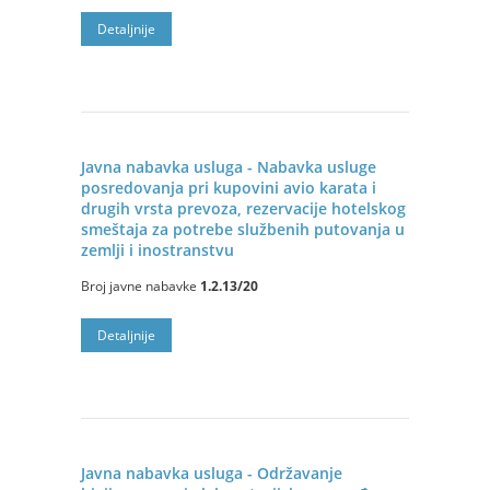
Detaljnije
Javna nabavka usluga - Nabavka usluge
posredovanja pri kupovini avio karata i
drugih vrsta prevoza, rezervacije hotelskog
smeštaja za potrebe službenih putovanja u
zemlјi i inostranstvu
Broj javne nabavke
1.2.13/20
Detaljnije
Javna nabavka usluga - Оdržavanje