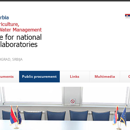
EOGRAD, SRBIJA
cuments
Public procurement
Links
Multimedia