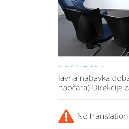
Home »
Public procurement »
Javna nabavka dobar
naočara) Direkcije 
No translation 