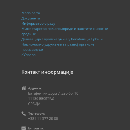
Мапа сајта
Документа
Информатор о раду
Министарство пољопривреде и заштите животне
средине
Делегација Европске уније у Републици Србији
Национално удружење за развој органске
производње
еУправа
Контакт информације
Адреса:
Батајнички друм 7, део бр. 10
11186 БЕОГРАД
СРБИЈА
Телефон:
+381 11 377 20 80
E-пошта: