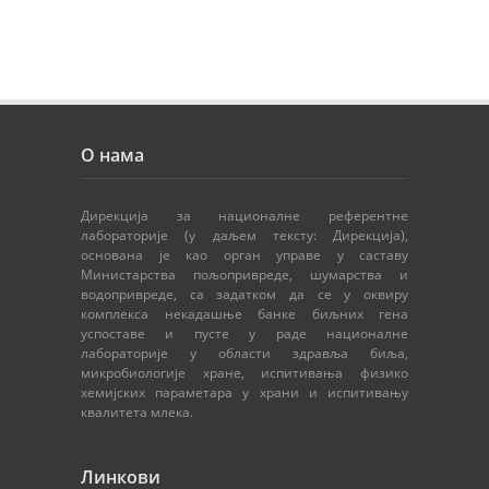
О нама
Дирекција за националне референтне
лабораторије (у даљем тексту: Дирекција),
основана је као орган управе у саставу
Министарства пољопривреде, шумарства и
водопривреде, са задатком да се у оквиру
комплекса некадашње банке биљних гена
успоставе и пусте у раде националне
лабораторије у области здравља биља,
микробиологије хране, испитивања физико
хемијских параметара у храни и испитивању
квалитета млека.
Линкови