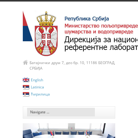
Батајнички друм 7, део бр. 10, 11186 БЕОГРАД,
СРБИЈА
English
Latinica
Ћирилица