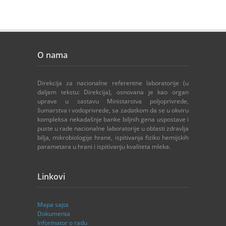
O nama
Direkcija za nacionalne referentne laboratorije (u
daljem tekstu: Direkcija), osnovana je kao organ
uprave u sastavu Ministarstva poljoprivrede,
šumarstva i vodoprivrede, sa zadatkom da se u okviru
kompleksa nekadašnje banke biljnih gena uspostave i
puste u rade nacionalne laboratorije u oblasti zdravlja
bilja, mikrobiologije hrane, ispitivanja fiziko hemijskih
parametara u hrani i ispitivanju kvaliteta mleka.
Linkovi
Mapa sajta
Dokumenta
Informator o radu