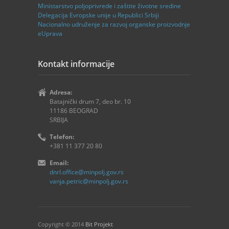
Ministаrstvo poljoprivrede i zaštite životne sredine
Delegаcijа Evropske unije u Republici Srbiji
Nаcionаlno udruženje zа rаzvoj orgаnske proizvodnje
eUprava
Kontakt informacije
Adresa:
Batajnički drum 7, deo br. 10
11186 BEOGRAD
SRBIJA
Telefon:
+381 11 377 20 80
Email:
dnrl.office@minpolj.gov.rs
vanja.petric@minpolj.gov.rs
Copyright © 2014
Bit Projekt