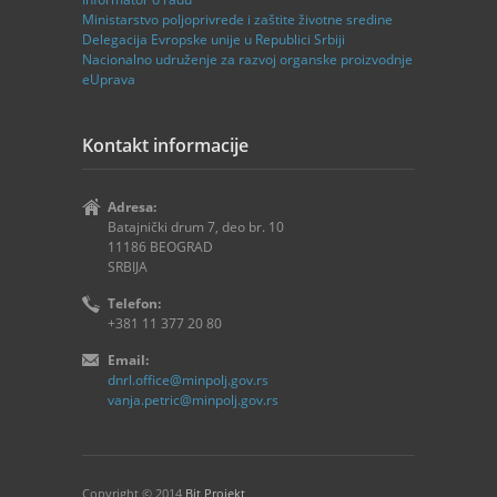
Ministаrstvo poljoprivrede i zaštite životne sredine
Delegаcijа Evropske unije u Republici Srbiji
Nаcionаlno udruženje zа rаzvoj orgаnske proizvodnje
eUprava
Kontakt informacije
Adresa:
Batajnički drum 7, deo br. 10
11186 BEOGRAD
SRBIJA
Telefon:
+381 11 377 20 80
Email:
dnrl.office@minpolj.gov.rs
vanja.petric@minpolj.gov.rs
Copyright © 2014
Bit Projekt