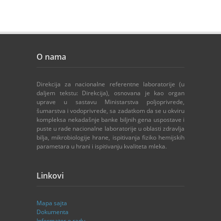
O nama
Direkcija za nacionalne referentne laboratorije (u
daljem tekstu: Direkcija), osnovana je kao organ
uprave u sastavu Ministarstva poljoprivrede,
šumarstva i vodoprivrede, sa zadatkom da se u okviru
kompleksa nekadašnje banke biljnih gena uspostave i
puste u rade nacionalne laboratorije u oblasti zdravlja
bilja, mikrobiologije hrane, ispitivanja fiziko hemijskih
parametara u hrani i ispitivanju kvaliteta mleka.
Linkovi
Mapa sajta
Dokumenta
Informator o radu