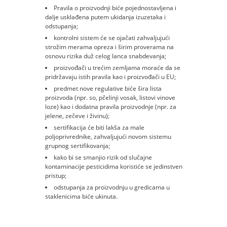
Pravila o proizvodnji biće pojednostavlјena i
dalјe usklađena putem ukidanja izuzetaka i
odstupanja;
kontrolni sistem će se ojačati zahvalјujući
strožim merama opreza i širim proverama na
osnovu rizika duž celog lanca snabdevanja;
proizvođači u trećim zemlјama moraće da se
pridržavaju istih pravila kao i proizvođači u EU;
predmet nove regulative biće šira lista
proizvoda (npr. so, pčelinji vosak, listovi vinove
loze) kao i dodatna pravila proizvodnje (npr. za
jelene, zečeve i živinu);
sertifikacija će biti lakša za male
polјoprivrednike, zahvalјujući novom sistemu
grupnog sertifikovanja;
kako bi se smanjio rizik od slučajne
kontaminacije pesticidima koristiće se jedinstven
pristup;
odstupanja za proizvodnju u gredicama u
staklenicima biće ukinuta.