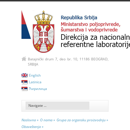
Batajnički drum 7, deo br. 10, 11186 BEOGRAD,
SRBIJA
English
Latinica
Ћирилица
Naslovna »
O nama »
Grupa za organsku proizvodnju »
Obaveštenja »