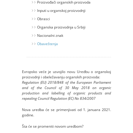
Proizvođači organskih proizvoda
Inputi u organskoj proizvodnji
Obrasci
Organska proizvodnja u Srbiji
Nacionalni znak
Obaveštenja
Evropsko veće je usvojilo novu Uredbu o organskoj
proizvodnji i obeležavanju organskih proizvoda:
Regulation (E
U
) 2018/848
o
f
t
he European Parliament
a
nd
o
f
t
he Council of 30 May 2018 on organic
production and labelling of organic products and
repealing Council Regulation (EC) No 834/2007
Nova uredba će se primenjivati od 1. januara 2021.
godine.
Šta će se promeniti novom uredbom?