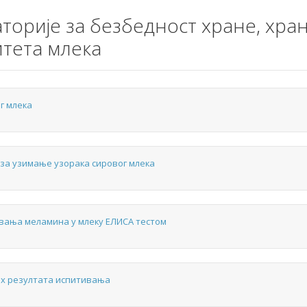
торије за безбедност хране, хра
тета млека
г млека
 за узимање узорака сировог млека
вања меламина у млеку ЕЛИСА тестом
их резултата испитивања