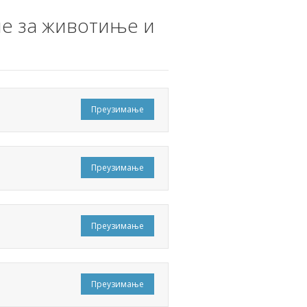
не за животиње и
Преузимање
Преузимање
Преузимање
Преузимање