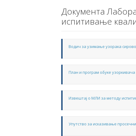
Документа Лабора
испитивање квали
Водич за узимање узорака сирово
План и програм обуке узоркивача
Извештај о МЛИ за методу испити
Упутство за исказивање просечн