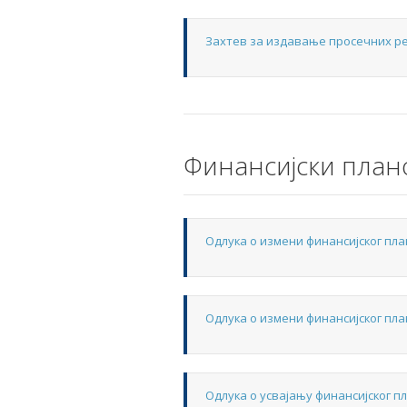
Захтев за издавање просечних р
Финансијски план
Одлука о измени финансијског план
Одлука о измени финансијског план
Одлука о усвајању финансијског пл