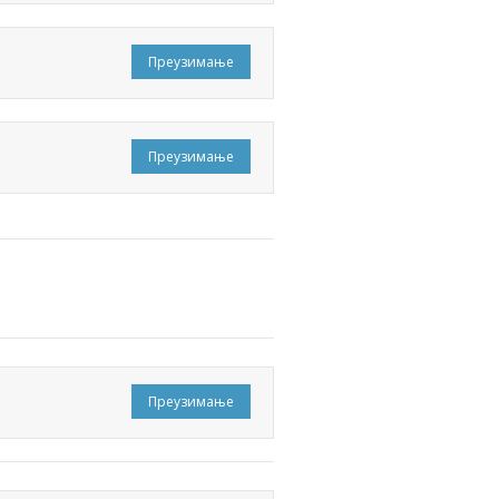
Преузимање
Преузимање
Преузимање