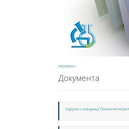
Насловна »
Документа
Одлука о освајању Плана интегри