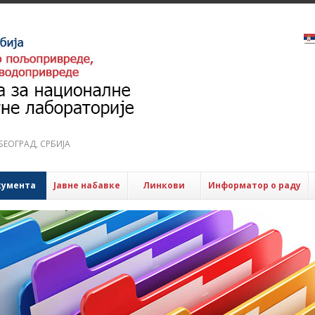
6 БЕОГРАД, СРБИЈА
кумента
Јавне набавке
Линкови
Информатор о раду