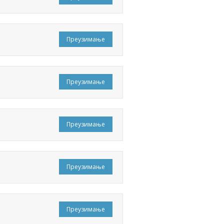
Преузимање
Преузимање
Преузимање
Преузимање
Преузимање