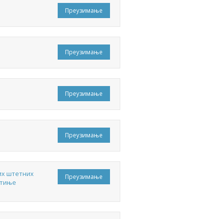
Преузимање
Преузимање
Преузимање
Преузимање
их штетних
Преузимање
отиње