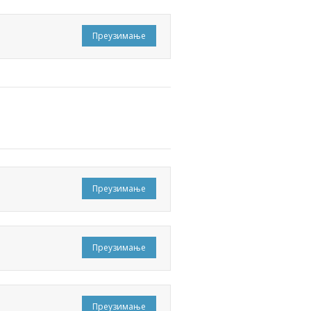
Преузимање
Преузимање
Преузимање
Преузимање