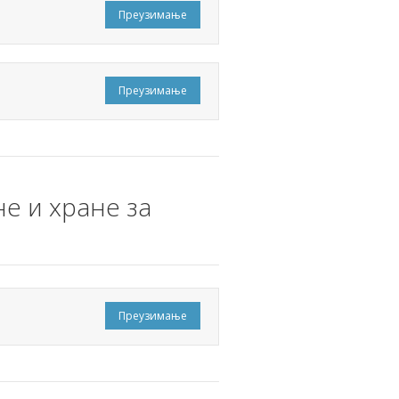
Преузимање
Преузимање
е и хране за
Преузимање