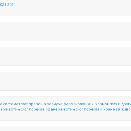
021-2024
а систематског праћења резидуа фармаколошких, хормонских и друг
а животињског порекла, хране животињског порекла и хране за жив