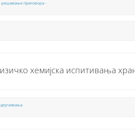
- решавање приговора -
изичко хемијска испитивања хран
 одлучивања