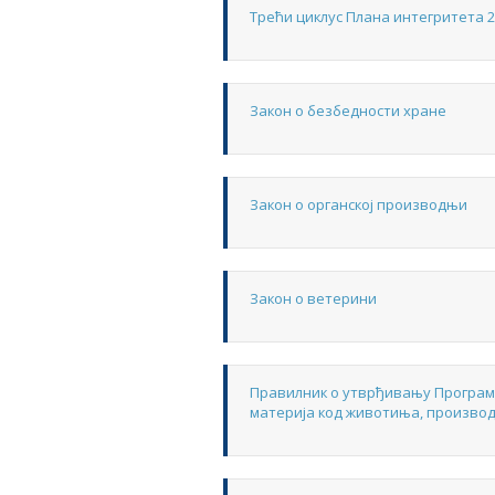
Трећи циклус Плана интегритета 2
Закон о безбедности хране
Закон о органској производњи
Закон о ветерини
Правилник о утврђивању Програм
материја код животиња, производ